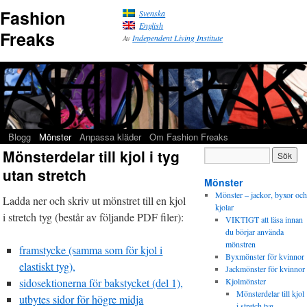
Fashion
Svenska
English
Freaks
Av
Independent Living Institute
Blogg
Mönster
Anpassa kläder
Om Fashion Freaks
Mönsterdelar till kjol i tyg
utan stretch
Mönster
Mönster – jackor, byxor och
Ladda ner och skriv ut mönstret till en kjol
kjolar
i stretch tyg (består av följande PDF filer):
VIKTIGT att läsa innan
du börjar använda
mönstren
framstycke (samma som för kjol i
Byxmönster för kvinnor
elastiskt tyg),
Jackmönster för kvinnor
sidosektionerna för bakstycket (del 1),
Kjolmönster
Mönsterdelar till kjol
utbytes sidor för högre midja
i stretch tyg