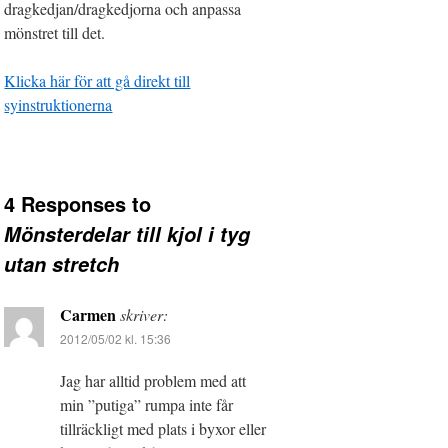
dragkedjan/dragkedjorna och anpassa
mönstret till det.
Klicka här för att gå direkt till
syinstruktionerna
4 Responses to
Mönsterdelar till kjol i tyg
utan stretch
Carmen
skriver:
2012/05/02 kl. 15:36
Jag har alltid problem med att
min ”putiga” rumpa inte får
tillräckligt med plats i byxor eller