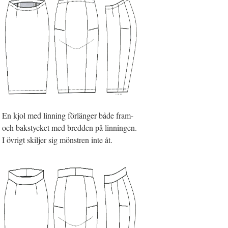
En kjol med linning förlänger både fram-
och bakstycket med bredden på linningen.
I övrigt skiljer sig mönstren inte åt.