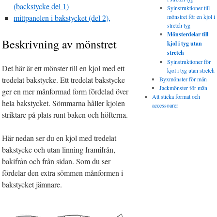
(backstycke del 1)
Syinstruktioner till
mittpanelen i bakstycket (del 2),
mönstret för en kjol i
stretch tyg
Mönsterdelar till
Beskrivning av mönstret
kjol i tyg utan
stretch
Syinstruktioner för
Det här är ett mönster till en kjol med ett
kjol i tyg utan stretch
tredelat bakstycke. Ett tredelat bakstycke
Byxmönster för män
Jackmönster för män
ger en mer månformad form fördelad över
Att sticka format och
hela bakstycket. Sömmarna håller kjolen
accessoarer
striktare på plats runt baken och höfterna.
Här nedan ser du en kjol med tredelat
bakstycke och utan linning framifrån,
bakifrån och från sidan. Som du ser
fördelar den extra sömmen månformen i
bakstycket jämnare.