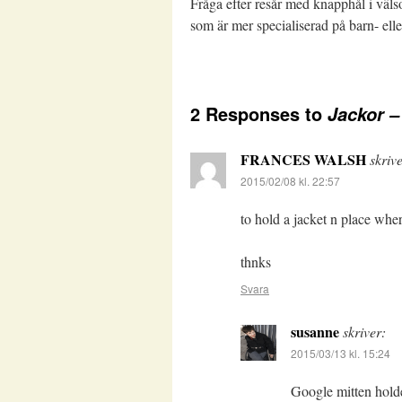
Fråga efter resår med knapphål i välso
som är mer specialiserad på barn- el
2 Responses to
Jackor –
FRANCES WALSH
skrive
2015/02/08 kl. 22:57
to hold a jacket n place wher
thnks
Svara
susanne
skriver:
2015/03/13 kl. 15:24
Google mitten holder