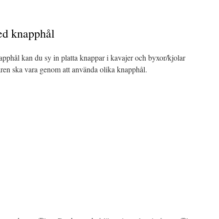
ed knapphål
pphål kan du sy in platta knappar i kavajer och byxor/kjolar
såren ska vara genom att använda olika knapphål.