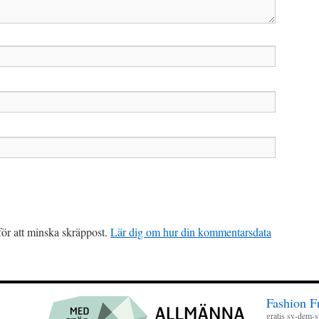
r att minska skräppost.
Lär dig om hur din kommentarsdata
Fashion F
gratis sy-dem-sj