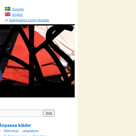
Svenska
English
Av
Independent Living Institute
Anpassa kläder
Shirts/tops – adaptations