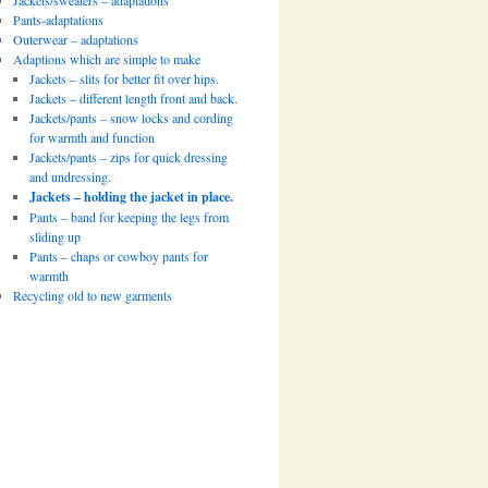
Jackets/sweaters – adaptations
Pants-adaptations
Outerwear – adaptations
Adaptions which are simple to make
Jackets – slits for better fit over hips.
Jackets – different length front and back.
Jackets/pants – snow locks and cording
for warmth and function
Jackets/pants – zips for quick dressing
and undressing.
Jackets – holding the jacket in place.
Pants – band for keeping the legs from
sliding up
Pants – chaps or cowboy pants for
warmth
Recycling old to new garments