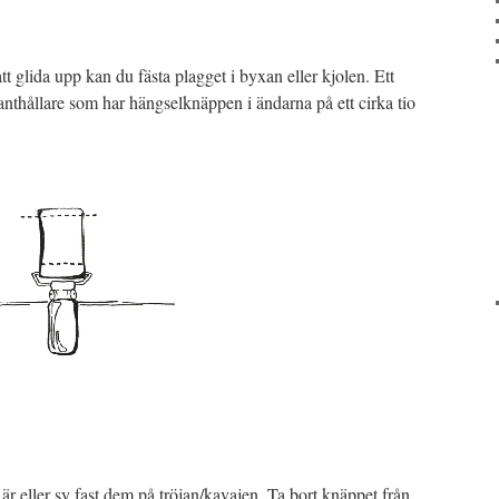
att glida upp kan du fästa plagget i byxan eller kjolen. Ett
vanthållare som har hängselknäppen i ändarna på ett cirka tio
 eller sy fast dem på tröjan/kavajen. Ta bort knäppet från