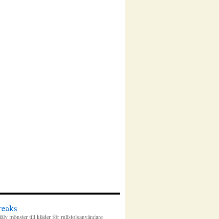
reaks
älv mönster till kläder för rullstolsanvändare