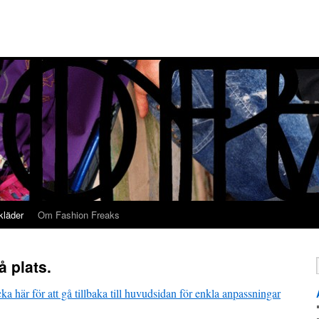
kläder
Om Fashion Freaks
å plats.
ka här för att gå tillbaka till huvudsidan för enkla anpassningar