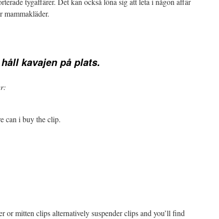
rterade tygaffärer. Det kan också löna sig att leta i någon affär
ler mammakläder.
 håll kavajen på plats.
r:
e can i buy the clip.
 or mitten clips alternatively suspender clips and you’ll find