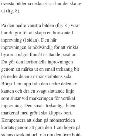
översta bilderna nedan visar hur det ska se
ut (fig. 8).
På den nedre vänstra bilden (fig. 8 ) visar
hur du gör för att skapa en horisontell
inprovning (i sidan). Den här
inprovningen är nödvändig för att vinkla
byxorna något framåt i sittande position.
Du gör den horisontella inprovningen
genom att märka ut en small trekantig bit
på nedre delen av mönsterbitens sida.
Börja 1 cm upp från den nedre delen av
kanten och dra en svagt sluttande linje
som slutar vid markeringen för vertikal
inprovning. Den smala trekantiga biten
markerad med grönt ska klippas bort.
Kompensera att sidan på mönsterdelen
kortats genom att göra den 1 cm högre på
sidans överkant och rita om den övre böjda