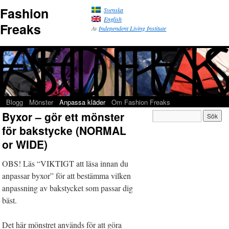
Fashion
Svenska
English
Freaks
Av
Independent Living Institute
Blogg
Mönster
Anpassa kläder
Om Fashion Freaks
Byxor – gör ett mönster
för bakstycke (NORMAL
or WIDE)
OBS! Läs “VIKTIGT att läsa innan du
anpassar byxor” för att bestämma vilken
anpassning av bakstycket som passar dig
bäst.
Det här mönstret används för att göra