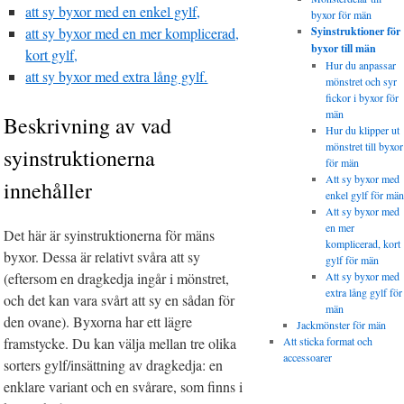
att sy byxor med en enkel gylf,
byxor för män
att sy byxor med en mer komplicerad,
Syinstruktioner för
byxor till män
kort gylf,
Hur du anpassar
att sy byxor med extra lång gylf.
mönstret och syr
fickor i byxor för
män
Beskrivning av vad
Hur du klipper ut
mönstret till byxor
syinstruktionerna
för män
Att sy byxor med
innehåller
enkel gylf för män
Att sy byxor med
en mer
Det här är syinstruktionerna för mäns
komplicerad, kort
byxor. Dessa är relativt svåra att sy
gylf för män
(eftersom en dragkedja ingår i mönstret,
Att sy byxor med
extra lång gylf för
och det kan vara svårt att sy en sådan för
män
den ovane). Byxorna har ett lägre
Jackmönster för män
framstycke. Du kan välja mellan tre olika
Att sticka format och
accessoarer
sorters gylf/insättning av dragkedja: en
enklare variant och en svårare, som finns i