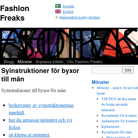
Fashion
Svenska
English
Freaks
Av
Independent Living Institute
Blogg
Mönster
Anpassa kläder
Om Fashion Freaks
Syinstruktioner för byxor
till män
Mönster
Mönster – jackor, byxor och
Syinstruktioner till byxor för män:
kjolar
VIKTIGT att läsa innan
beskrivning av syinstruktionernas
du börjar använda
mönstren
innehåll,
Byxmönster för kvinnor
hur du anpassar mönstret och syr
Jackmönster för kvinnor
fickor,
Kjolmönster
Byxmönster för män
att klippa ut mönstret,
Mönsterdelar till