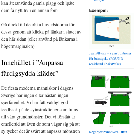
kan återanvända gamla plagg och lpåte
dem få nytt liv i en annan fom.
Exempel:
Gå direkt till de olika huvudsidorna för
dessa genom att klicka på länkar i slutet av
den här sidan (eller använd på länkarna i
högermarginalen).
Jeans/Byxor – syinstruktioner
för bakstycke (ROUND -
Innehållet i ”Anpassa
resårband i bakstycke)
färdigsydda kläder”
De flesta moderna människor i dagens
Sverige har ingen eller nästan ingen
syerfarenhet. Vi har fått väldigt god
feedback på de syinstruktioner som finns
till våra grundmönster. Det vi förstått är
emellertid att även de som vågar sig på att
sy tycker det är svårt att anpassa mönstren
Regnbyxor/snöoverall utan