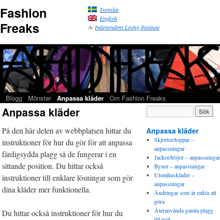
Fashion
Svenska
English
Freaks
Av
Independent Living Institute
Blogg
Mönster
Anpassa kläder
Om Fashion Freaks
Anpassa kläder
På den här delen av webbplatsen hittar du
Anpassa kläder
Skjortor/toppar –
instruktioner för hur du gör för att anpassa
anpassningar
färdigsydda plagg så de fungerar i en
Jackor/tröjor – anpassningar
sittande position. Du hittar också
Byxor – anpassningar
Utomhuskläder –
instruktioner till enklare lösningar som gör
anpassningar
dina kläder mer funktionella.
Ändringar som är enkla att
göra
Återanvända gamla plagg
Du hittar också instruktioner för hur du
till nytt