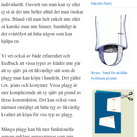
baksida (barn)
individuellt. Oavsett om man kan sy eller
ej så är det inte heller alltid det man önskar
göra. Ibland vill man helt enkelt inte eller
så kanske man inte hinner. Samtidigt är
det svårt/dyrt att hitta någon som kan
hjälpa en.
Vi vet också av både erfarenhet och
feedback att vissa typer av kläder inte går
att sy själv på ett likvärdigt sätt som de
Byxor - band för att hålla
plagg man kan köpa i handeln. Det gäller
byxbenen på plats
t.ex. jeans och kostymer. Vissa plagg är
mer komplicerade att sy själv på grund av
deras konstruktion. Det kan också vara
närmast omöjligt att hitta tyg av likvärdig
kvalitet att köpa för viss typ av plagg.
Många plagg kan bli mer funktionella
genom enklare anpassningar som inte