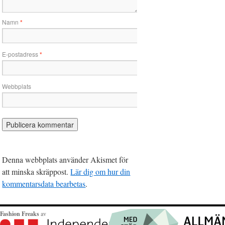
Namn
*
E-postadress
*
Webbplats
Denna webbplats använder Akismet för
att minska skräppost.
Lär dig om hur din
kommentarsdata bearbetas
.
Fashion Freaks
av