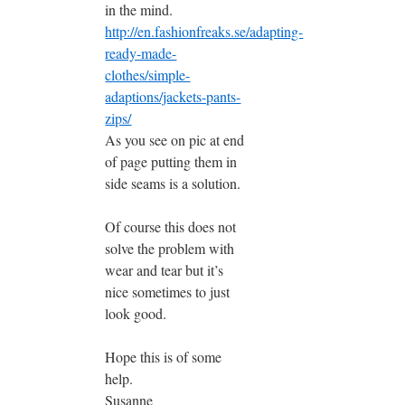
in the mind.
http://en.fashionfreaks.se/adapting-
ready-made-
clothes/simple-
adaptions/jackets-pants-
zips/
As you see on pic at end
of page putting them in
side seams is a solution.
Of course this does not
solve the problem with
wear and tear but it’s
nice sometimes to just
look good.
Hope this is of some
help.
Susanne