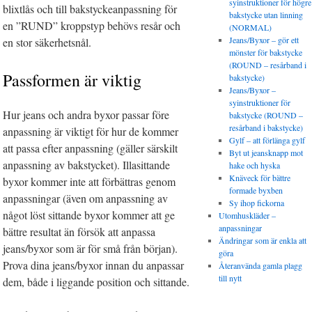
syinstruktioner för högre
blixtlås och till bakstyckeanpassning för
bakstycke utan linning
en ”RUND” kroppstyp behövs resår och
(NORMAL)
Jeans/Byxor – gör ett
en stor säkerhetsnål.
mönster för bakstycke
(ROUND – resårband i
Passformen är viktig
bakstycke)
Jeans/Byxor –
syinstruktioner för
Hur jeans och andra byxor passar före
bakstycke (ROUND –
resårband i bakstycke)
anpassning är viktigt för hur de kommer
Gylf – att förlänga gylf
att passa efter anpassning (gäller särskilt
Byt ut jeansknapp mot
anpassning av bakstycket). Illasittande
hake och hyska
Knäveck för bättre
byxor kommer inte att förbättras genom
formade byxben
anpassningar (även om anpassning av
Sy ihop fickorna
något löst sittande byxor kommer att ge
Utomhuskläder –
anpassningar
bättre resultat än försök att anpassa
Ändringar som är enkla att
jeans/byxor som är för små från början).
göra
Prova dina jeans/byxor innan du anpassar
Återanvända gamla plagg
till nytt
dem, både i liggande position och sittande.