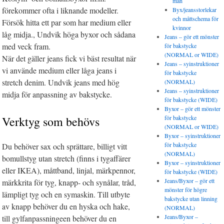
män
förekommer ofta i liknande modeller.
Byx/jeansstorlekar
och måttschema för
Försök hitta ett par som har medium eller
kvinnor
låg midja., Undvik höga byxor och sådana
Jeans – gör ett mönster
med veck fram.
för bakstycke
(NORMAL or WIDE)
När det gäller jeans fick vi bäst resultat när
Jeans – syinstruktioner
vi använde medium eller låga jeans i
för bakstycke
stretch denim. Undvik jeans med hög
(NORMAL)
Jeans – syinstruktioner
midja för anpassning av bakstycke.
för bakstycke (WIDE)
Byxor – gör ett mönster
Verktyg som behövs
för bakstycke
(NORMAL or WIDE)
Byxor – syinstruktioner
för bakstycke
Du behöver sax och sprättare, billigt vitt
(NORMAL)
bomullstyg utan stretch (finns i tygaffärer
Byxor – syinstruktioner
eller IKEA), måttband, linjal, märkpennor,
för bakstycke (WIDE)
Jeans/Byxor – gör ett
märkkrita för tyg, knapp- och synålar, tråd,
mönster för högre
lämpligt tyg och en symaskin. Till utbyte
bakstycke utan linning
av knapp behöver du en hyska och hake,
(NORMAL)
Jeans/Byxor –
till gylfanpassningeen behöver du en