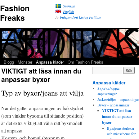
Fashion
Svenska
English
Freaks
Av
Independent Living Institute
Blogg
Mönster
Anpassa kläder
Om Fashion Freaks
VIKTIGT att läsa innan du
anpassar byxor
Anpassa kläder
Skjortor/toppar –
Typ av byxor/jeans att välja
anpassningar
Jackor/tröjor – anpassningar
Byxor – anpassningar
När det gäller anpassningen av bakstycket
VIKTIGT att läsa
(som vinklar byxorna till sittande position)
innan du anpassar
är det extra viktigt att välja rätt byxmodell
byxor
Byx/jeansstorlekar
att anpassa:
och måttschema för
Kostym- och bomullsbyxor m.m.