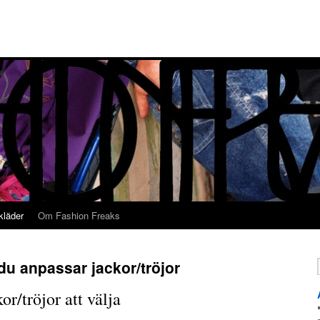
kläder
Om Fashion Freaks
du anpassar jackor/tröjor
r/tröjor att välja