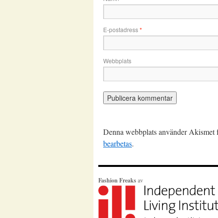
E-postadress
*
Webbplats
Denna webbplats använder Akismet fö
bearbetas
.
Fashion Freaks
av