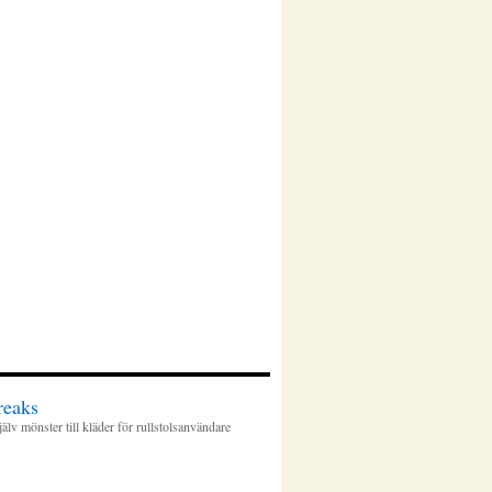
reaks
älv mönster till kläder för rullstolsanvändare