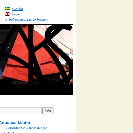
Svenska
English
Av
Independent Living Institute
Anpassa kläder
Skjortor/toppar – anpassningar