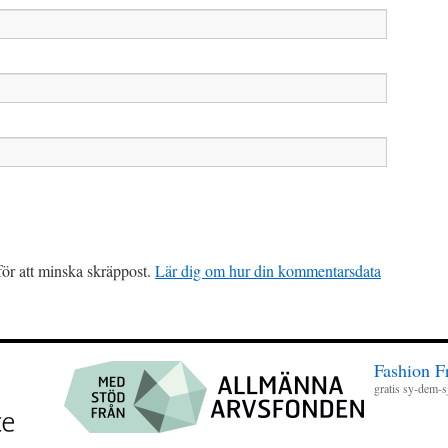
r att minska skräppost.
Lär dig om hur din kommentarsdata
Fashion F
gratis sy-dem-sj