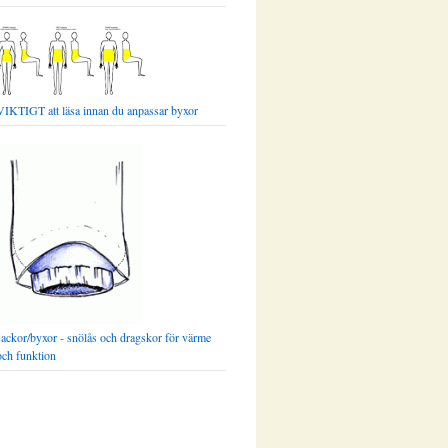
VIKTIGT att läsa innan du anpassar byxor
Jackor/byxor - snölås och dragskor för värme
och funktion