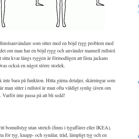
 rullstolsanvändare som sitter med en böjd rygg problem med
 det om man har en böjd rygg och använder manuell rullstol.
att sitta kvar längs ryggen är förmodligen att fästa jackans
övas också en något större storlek.
nk inte bara på funktion. Hitta gärna detaljer, skärningar som
r man sitter i rullstol är man ofta väldigt synlig (även om
 Varför inte passa på att bli sedd!
itt bomullstyg utan stretch (finns i tygaffärer eller IKEA),
a för tyg, knapp- och synålar, tråd, lämpligt tyg och en