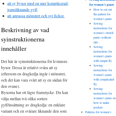
att sy byxor med en mer komplicerad,
for women’s pants
jeansliknande gylf,
How to cut out
the pattern for
att anpassa mönstret och syr fickor.
women’s pants
Sewing
Beskrivning av vad
instructions for
women’s stretch
syinstruktionerna
pants (without
zip)
innehåller
Sewing
instructions for
women’s pants
Det här är syinstruktionerna för kvinnors
with simple fly
Sewing
byxor. Dessa är relativt svåra att sy
instructions for
(eftersom en dragkedja ingår i mönstret,
women’s pants
och det kan vara svårt att sy en sådan för
with complicated
fly
den ovane).
Sewing
Byxorna har ett lägre framstycke. Du kan
instructions for
välja mellan två olika sorters
women’s pants on
how to make
gylf/insättning av dragkedja: en enklare
pockets
variant och en svårare liknande den som
Patterns for women’s