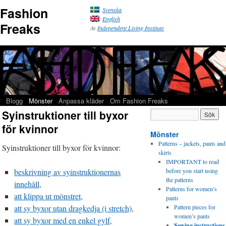
Fashion
Svenska
English
Freaks
Av
Independent Living Institute
Blogg
Mönster
Anpassa kläder
Om Fashion Freaks
Syinstruktioner till byxor
för kvinnor
Mönster
Patterns – jackets, pants and
Syinstruktioner till byxor för kvinnor:
skirts
IMPORTANT to read
beskrivning av syinstruktionernas
before you start using
the patterns
innehåll,
Patterns for women’s
att klippa ut mönstret,
pants
att sy byxor utan dragkedja (i stretch),
Pattern pieces for
women’s pants
att sy byxor med en enkel gylf,
Sewing instructions