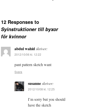
12 Responses to
Syinstruktioner till byxor
för kvinnor
abdul wahid
skriver:
2012/10/06 kl. 12:22
pant pattern sketch want
Svara
susanne
skriver:
2012/10/08 kl. 12:25
I’m sorry but you should
have the sketch