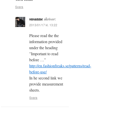
Svara
susanne
skriver:
2013/01/17 kl. 13:22
Please read the the
information provided
under the heading
”Important to read
before …”
http://en.fashionfreaks.se/patterns/read-
before-use/
In he second link we
provide measurement
sheets.
Svara