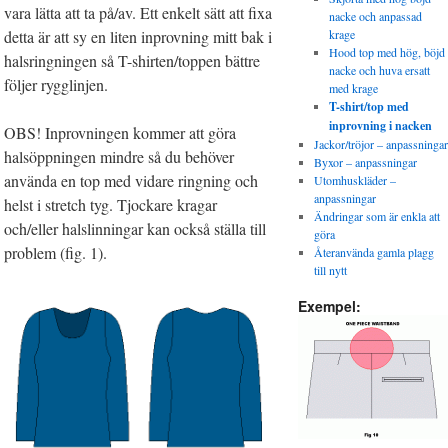
vara lätta att ta på/av. Ett enkelt sätt att fixa
nacke och anpassad
detta är att sy en liten inprovning mitt bak i
krage
Hood top med hög, böjd
halsringningen så T-shirten/toppen bättre
nacke och huva ersatt
följer rygglinjen.
med krage
T-shirt/top med
inprovning i nacken
OBS! Inprovningen kommer att göra
Jackor/tröjor – anpassningar
halsöppningen mindre så du behöver
Byxor – anpassningar
använda en top med vidare ringning och
Utomhuskläder –
anpassningar
helst i stretch tyg. Tjockare kragar
Ändringar som är enkla att
och/eller halslinningar kan också ställa till
göra
problem (fig. 1).
Återanvända gamla plagg
till nytt
Exempel: