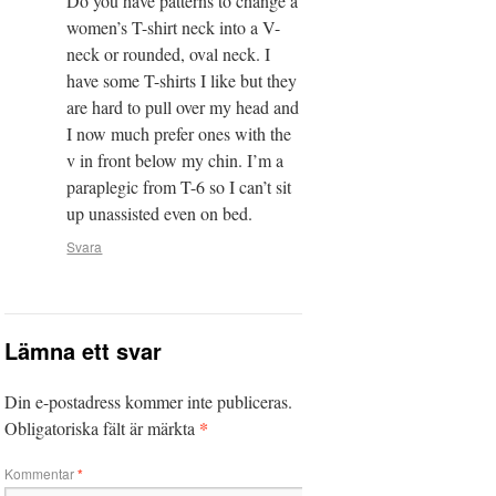
Do you have patterns to change a
women’s T-shirt neck into a V-
neck or rounded, oval neck. I
have some T-shirts I like but they
are hard to pull over my head and
I now much prefer ones with the
v in front below my chin. I’m a
paraplegic from T-6 so I can’t sit
up unassisted even on bed.
Svara
Lämna ett svar
Din e-postadress kommer inte publiceras.
*
Obligatoriska fält är märkta
Kommentar
*