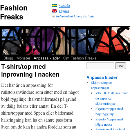
Fashion
Svenska
English
Freaks
Av
Independent Living Institute
Blogg
Mönster
Anpassa kläder
Om Fashion Freaks
T-shirt/top med
inprovning i nacken
Anpassa kläder
Skjortor/toppar –
Det här är en anpassning för
anpassningar
rullstolsanvändare som sitter med en något
VIKTIGT att läsa innan
böjd rygglinje (halvmånformad) på grund
du anpassar
skjortor/toppar
av dålig balans eller annat. En del T-
Skjortor/toppar med
shirts/toppar med öppen eller båtformad
böjd rygglinje
halsringning kan ha en sämre passform
Skjortor/toppar med
högre nacke
även om de kan ha andra fördelar som att
Skjorta med hög böjd